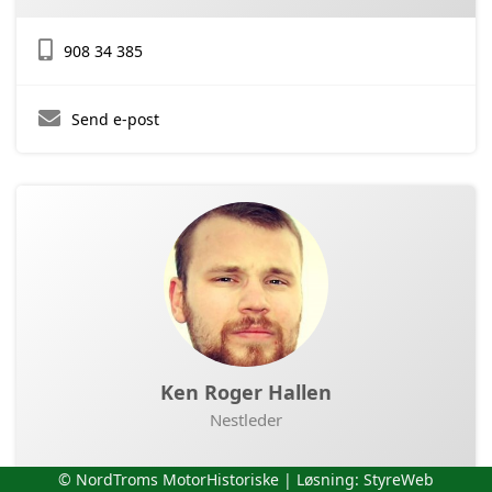
908 34 385
Send e-post
Ken Roger Hallen
Nestleder
© NordTroms MotorHistoriske | Løsning:
StyreWeb